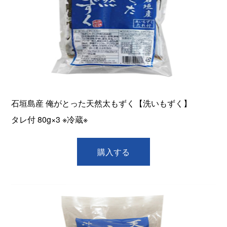
石垣島産 俺がとった天然太もずく【洗いもずく】
タレ付 80g×3 ※冷蔵※
購入する