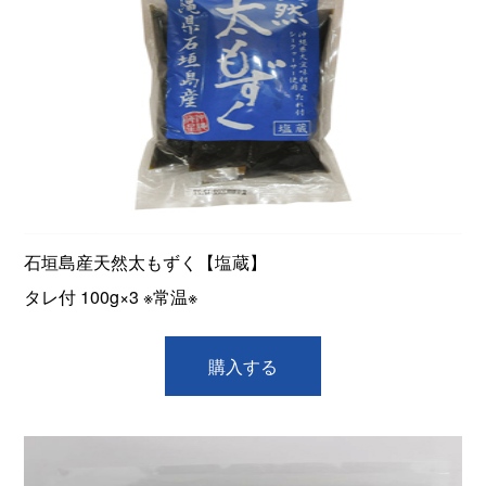
石垣島産天然太もずく【塩蔵】
タレ付 100g×3 ※常温※
購入する