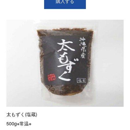
購入する
太もずく(塩蔵)
500g※常温※