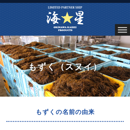
もずく（スヌイ）
もずくの名前の由来