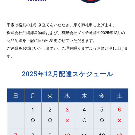
平素は格別のお引き立てをいただき、厚く御礼申し上げます。
株式会社沖縄海星物産および、有限会社ダイチ通商の2025年12月の
商品配達を下記に日程へ変更させていただきます。
ご迷惑をお掛けいたしますが、ご理解賜りますようお願い申し上げま
す。
2025年12月配達スケジュール
日
月
火
水
木
金
土
1
2
3
4
5
6
○
○
×
○
○
×
7
8
9
10
11
12
13