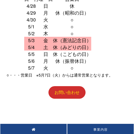
4/28
日
休
4/29
月
休（昭和の日）
4/30
火
○
5/1
水
○
5/2
木
○
5/3
金
休（憲法記念日）
5/4
土
休（みどりの日）
5/5
日
休（こどもの日）
5/6
月
休（振替休日）
5/7
火
○
○・・・営業日 ※5月7日（火）からは通常営業となります。
お問い合わせ
事業内容