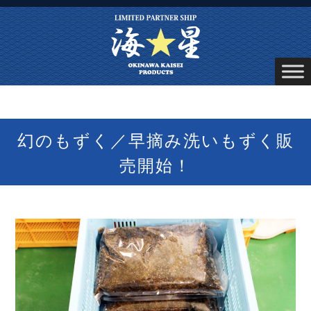
幻のもずく／早摘み洗いもずく販
売開始！