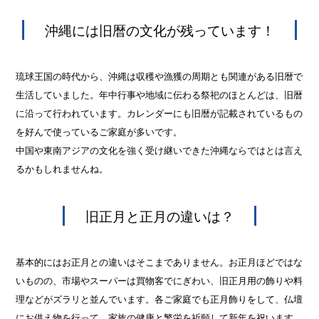
沖縄には旧暦の文化が残っています！
琉球王国の時代から、沖縄は収穫や漁獲の周期とも関連がある旧暦で
生活していました。年中行事や地域に伝わる祭祀のほとんどは、旧暦
に沿って行われています。カレンダーにも旧暦が記載されているもの
を好んで使っているご家庭が多いです。
中国や東南アジアの文化を強く受け継いできた沖縄ならではとは言え
るかもしれませんね。
旧正月と正月の違いは？
基本的にはお正月との違いはそこまでありません。お正月ほどではな
いものの、市場やスーパーは買物客でにぎわい、旧正月用の飾りや料
理などがズラリと並んでいます。各ご家庭でも正月飾りをして、仏壇
にお供え物を行って、家族の健康と繁栄を祈願して新年を祝います。