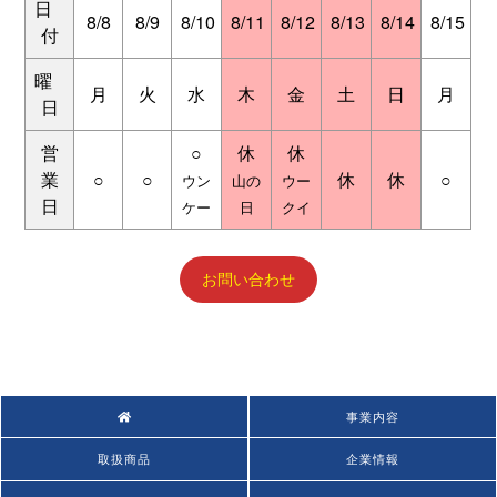
日
8/8
8/9
8/10
8/11
8/12
8/13
8/14
8/15
付
曜
月
火
水
木
金
土
日
月
日
営
○
休
休
業
○
○
休
休
○
ウン
山の
ウー
日
ケー
日
クイ
お問い合わせ
事業内容
取扱商品
企業情報