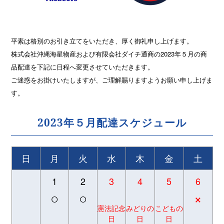
平素は格別のお引き立てをいただき、厚く御礼申し上げます。
株式会社沖縄海星物産および有限会社ダイチ通商の2023年５月の商
品配達を下記に日程へ変更させていただきます。
ご迷惑をお掛けいたしますが、ご理解賜りますようお願い申し上げま
す。
2023年５月配達スケジュール
日
月
火
水
木
金
土
1
2
3
4
5
6
○
○
×
憲法記念
みどりの
こどもの
日
日
日