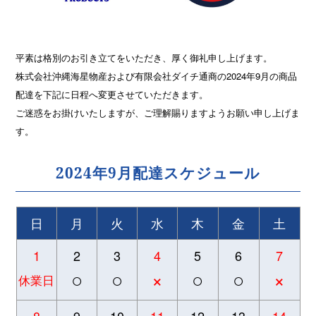
平素は格別のお引き立てをいただき、厚く御礼申し上げます。
株式会社沖縄海星物産および有限会社ダイチ通商の2024年9月の商品
配達を下記に日程へ変更させていただきます。
ご迷惑をお掛けいたしますが、ご理解賜りますようお願い申し上げま
す。
2024年9月配達スケジュール
日
月
火
水
木
金
土
1
2
3
4
5
6
7
○
○
×
○
○
×
休業日
8
9
10
11
12
13
14