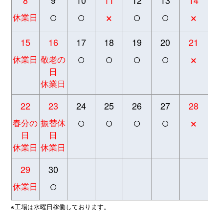
○
○
×
○
○
×
休業日
15
16
17
18
19
20
21
○
○
○
○
×
休業日
敬老の
日
休業日
22
23
24
25
26
27
28
○
○
○
○
×
春分の
振替休
日
日
休業日
休業日
29
30
○
休業日
※工場は水曜日稼働しております。